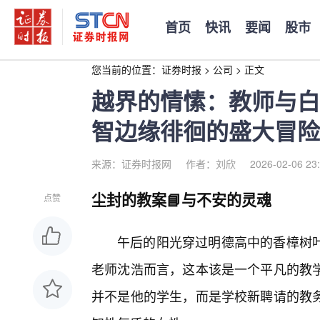
首页
快讯
要闻
股市
您当前的位置：
证券时报
>
公司
>
正文
越界的情愫：教师与白
智边缘徘徊的盛大冒险
来源：证券时报网
作者：刘欣
2026-02-06 23
尘封的教案📘与不安的灵魂
点赞
午后的阳光穿过明德高中的香樟树
老师沈浩而言，这本该是一个平凡的教
并不是他的学生，而是学校新聘请的教