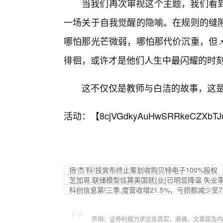
当我们再次审视这个主题，我们看
一场关于自我觉醒的隐喻。在规则的缝
哪怕那光芒微弱，哪怕那代价沉重，但
徘徊，或许才是他们人生中最闪耀的时
这不仅仅是教师与白洁的故事，这
活动：【
8cjVGdkyAuHwSRRkeCZXbTJ
扬‘杰’科!技宣布终止筹划收购贝特电子100%股权
芝加哥.联储模型估算美国就{业}已明显降温 失业率
科创信息第!三季.度营收增21.5%，亏损额减少至7
声明：证券时报力求信息真实、准确，文章提及内