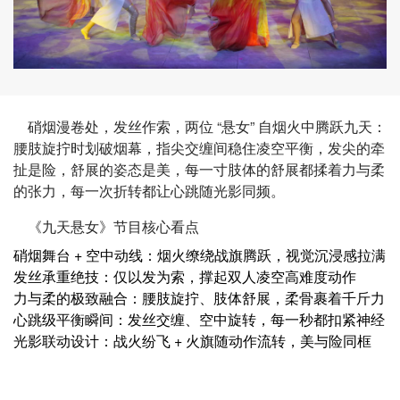
硝烟漫卷处，发丝作索，两位 “悬女” 自烟火中腾跃九天：
腰肢旋拧时划破烟幕，指尖交缠间稳住凌空平衡，发尖的牵
扯是险，舒展的姿态是美，每一寸肢体的舒展都揉着力与柔
的张力，每一次折转都让心跳随光影同频。
《九天悬女》节目核心看点
硝烟舞台 + 空中动线：烟火缭绕战旗腾跃，视觉沉浸感拉满
发丝承重绝技：仅以发为索，撑起双人凌空高难度动作
力与柔的极致融合：腰肢旋拧、肢体舒展，柔骨裹着千斤力
心跳级平衡瞬间：发丝交缠、空中旋转，每一秒都扣紧神经
光影联动设计：战火纷飞 + 火旗随动作流转，美与险同框