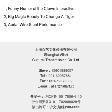
1, Funny Humor of the Clown Interactive
2, Big Magic Beauty To Change A Tiger
3, Aerial Wire Stunt Performance
上海百艺文化传播有限公司
Shanghai Allart
Cultural Transmission Co. Ltd.
Steve：
15601988057
Tel：
021-62257881
Fax：021-52370632
E-mail：allart@allart.cc
备案号：
沪ICP备10017806号-10
沪公网安备31011702008029号
演出许可：沪文演(经):00-0092